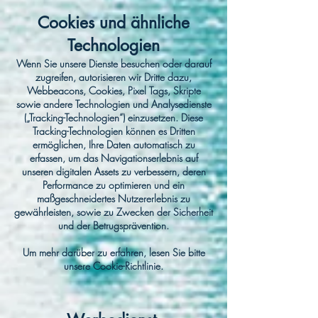
Cookies und ähnliche
Technologien
Wenn Sie unsere Dienste besuchen oder darauf
zugreifen, autorisieren wir Dritte dazu,
Webbeacons, Cookies, Pixel Tags, Skripte
sowie andere Technologien und Analysedienste
(„Tracking-Technologien“) einzusetzen. Diese
Tracking-Technologien können es Dritten
ermöglichen, Ihre Daten automatisch zu
erfassen, um das Navigationserlebnis auf
unseren digitalen Assets zu verbessern, deren
Performance zu optimieren und ein
maßgeschneidertes Nutzererlebnis zu
gewährleisten, sowie zu Zwecken der Sicherheit
und der Betrugsprävention.
Um mehr darüber zu erfahren, lesen Sie bitte
unsere Cookie-Richtlinie.