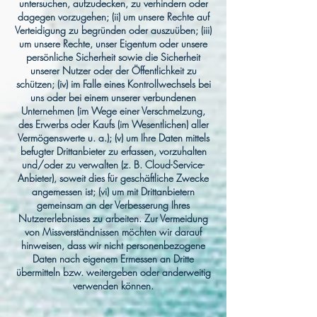
untersuchen, aufzudecken, zu verhindern oder
dagegen vorzugehen; (ii) um unsere Rechte auf
Verteidigung zu begründen oder auszuüben; (iii)
um unsere Rechte, unser Eigentum oder unsere
persönliche Sicherheit sowie die Sicherheit
unserer Nutzer oder der Öffentlichkeit zu
schützen; (iv) im Falle eines Kontrollwechsels bei
uns oder bei einem unserer verbundenen
Unternehmen (im Wege einer Verschmelzung,
des Erwerbs oder Kaufs (im Wesentlichen) aller
Vermögenswerte u. a.); (v) um Ihre Daten mittels
befugter Drittanbieter zu erfassen, vorzuhalten
und/oder zu verwalten (z. B. Cloud-Service-
Anbieter), soweit dies für geschäftliche Zwecke
angemessen ist; (vi) um mit Drittanbietern
gemeinsam an der Verbesserung Ihres
Nutzererlebnisses zu arbeiten. Zur Vermeidung
von Missverständnissen möchten wir darauf
hinweisen, dass wir nicht personenbezogene
Daten nach eigenem Ermessen an Dritte
übermitteln bzw. weitergeben oder anderweitig
verwenden können.