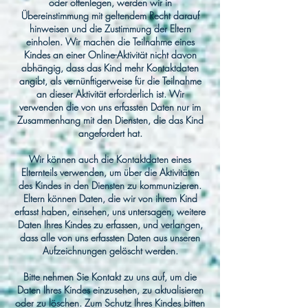
oder offenlegen, werden wir in
Übereinstimmung mit geltendem Recht darauf
hinweisen und die Zustimmung der Eltern
einholen. Wir machen die Teilnahme eines
Kindes an einer Online-Aktivität nicht davon
abhängig, dass das Kind mehr Kontaktdaten
angibt, als vernünftigerweise für die Teilnahme
an dieser Aktivität erforderlich ist. Wir
verwenden die von uns erfassten Daten nur im
Zusammenhang mit den Diensten, die das Kind
angefordert hat.
Wir können auch die Kontaktdaten eines
Elternteils verwenden, um über die Aktivitäten
des Kindes in den Diensten zu kommunizieren.
Eltern können Daten, die wir von ihrem Kind
erfasst haben, einsehen, uns untersagen, weitere
Daten Ihres Kindes zu erfassen, und verlangen,
dass alle von uns erfassten Daten aus unseren
Aufzeichnungen gelöscht werden.
Bitte nehmen Sie Kontakt zu uns auf, um die
Daten Ihres Kindes einzusehen, zu aktualisieren
oder zu löschen. Zum Schutz Ihres Kindes bitten