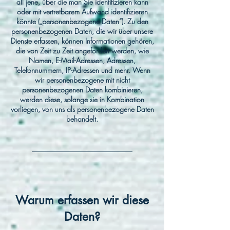
all jene, über die man Sie identifizieren kann
oder mit vertretbarem Aufwand identifizieren
könnte („personenbezogene Daten“). Zu den
personenbezogenen Daten, die wir über unsere
Dienste erfassen, können Informationen gehören,
die von Zeit zu Zeit angefordert werden, wie
Namen, E-Mail-Adressen, Adressen,
Telefonnummern, IP-Adressen und mehr. Wenn
wir personenbezogene mit nicht
personenbezogenen Daten kombinieren,
werden diese, solange sie in Kombination
vorliegen, von uns als personenbezogene Daten
behandelt.
____________________________​
Warum erfassen wir diese
Daten?