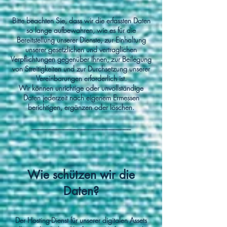
Bitte beachten Sie, dass wir die erfassten Daten
so lange aufbewahren, wie es für die
Bereitstellung unserer Dienste, zur Einhaltung
unserer gesetzlichen und vertraglichen
Verpflichtungen gegenüber Ihnen, zur Beilegung
von Streitigkeiten und zur Durchsetzung unserer
Vereinbarungen erforderlich ist.
Wir können unrichtige oder unvollständige
Daten jederzeit nach eigenem Ermessen
berichtigen, ergänzen oder löschen.
____________________________
Wie schützen wir die
Daten?
Der Hosting-Dienst für unserer digitalen Assets