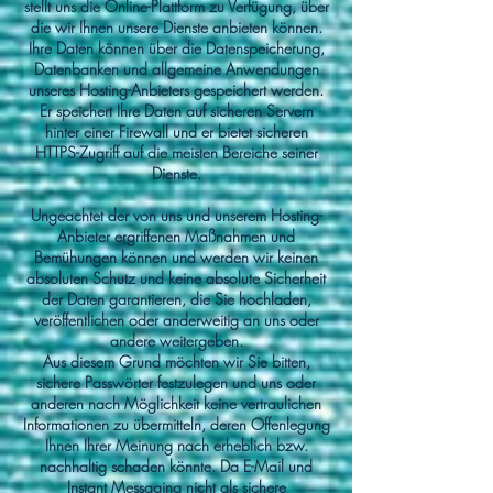
stellt uns die Online-Plattform zu Verfügung, über
die wir Ihnen unsere Dienste anbieten können.
Ihre Daten können über die Datenspeicherung,
Datenbanken und allgemeine Anwendungen
unseres Hosting-Anbieters gespeichert werden.
Er speichert Ihre Daten auf sicheren Servern
hinter einer Firewall und er bietet sicheren
HTTPS-Zugriff auf die meisten Bereiche seiner
Dienste.
Ungeachtet der von uns und unserem Hosting-
Anbieter ergriffenen Maßnahmen und
Bemühungen können und werden wir keinen
absoluten Schutz und keine absolute Sicherheit
der Daten garantieren, die Sie hochladen,
veröffentlichen oder anderweitig an uns oder
andere weitergeben.
Aus diesem Grund möchten wir Sie bitten,
sichere Passwörter festzulegen und uns oder
anderen nach Möglichkeit keine vertraulichen
Informationen zu übermitteln, deren Offenlegung
Ihnen Ihrer Meinung nach erheblich bzw.
nachhaltig schaden könnte. Da E-Mail und
Instant Messaging nicht als sichere