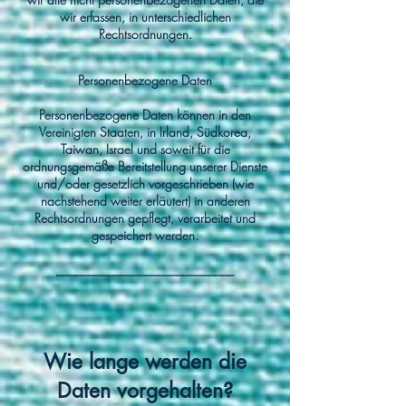
wir erfassen, in unterschiedlichen
Rechtsordnungen.
Personenbezogene Daten
Personenbezogene Daten können in den
Vereinigten Staaten, in Irland, Südkorea,
Taiwan, Israel und soweit für die
ordnungsgemäße Bereitstellung unserer Dienste
und/oder gesetzlich vorgeschrieben (wie
nachstehend weiter erläutert) in anderen
Rechtsordnungen gepflegt, verarbeitet und
gespeichert werden.
____________________________
Wie lange werden die
Daten vorgehalten?