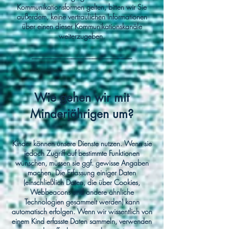
Kommunikationsformen gelten, bitten wir Sie
außerdem, keine vertraulichen Informationen
über einen dieser Kommunikationskanäle
weiterzugeben.
____________________________
Wie gehen wir mit
Minderjährigen um?
Kinder können unsere Dienste nutzen. Wenn sie
jedoch Zugriff auf bestimmte Funktionen
wünschen, müssen sie ggf. gewisse Angaben
machen. Die Erfassung einiger Daten
(einschließlich Daten, die über Cookies,
Webbeacons und andere ähnliche
Technologien gesammelt werden) kann
automatisch erfolgen. Wenn wir wissentlich von
einem Kind erfasste Daten sammeln, verwenden