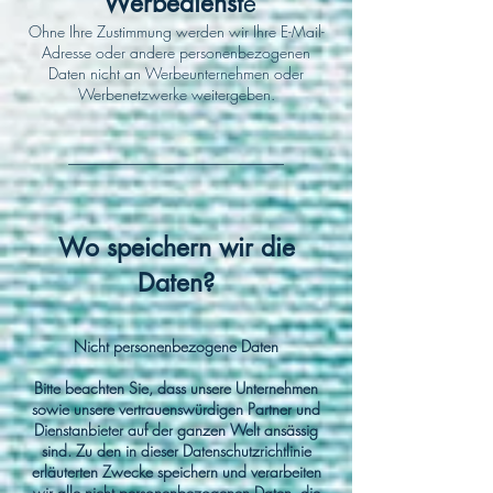
Werbedienst
e
Ohne Ihre Zustimmung werden wir Ihre E-Mail-
Adresse oder andere personenbezogenen
Daten nicht an Werbeunternehmen oder
Werbenetzwerke weitergeben.
____________________________
Wo speichern wir die
Daten?
Nicht personenbezogene Daten
Bitte beachten Sie, dass unsere Unternehmen
sowie unsere vertrauenswürdigen Partner und
Dienstanbieter auf der ganzen Welt ansässig
sind. Zu den in dieser Datenschutzrichtlinie
erläuterten Zwecke speichern und verarbeiten
wir alle nicht personenbezogenen Daten, die