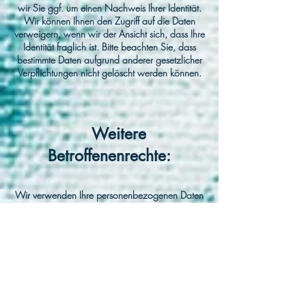
wir Sie ggf. um einen Nachweis Ihrer Identität.
Wir können Ihnen den Zugriff auf die Daten
verweigern, wenn wir der Ansicht sich, dass Ihre
Identität fraglich ist. Bitte beachten Sie, dass
bestimmte Daten aufgrund anderer gesetzlicher
Verpflichtungen nicht gelöscht werden können.
Weitere
Betroffenenrechte:
Wir verwenden Ihre personenbezogenen Daten
nur für die in der Datenschutzrichtlinie
festgelegten Zwecke und nur, wenn wir davon
überzeugt sind, dass:
die Verwendung Ihrer personenbezogenen
Daten erforderlich ist, um einen Vertrag zu
erfüllen oder zu schließen (z. B. um Ihnen die
Dienste selbst oder Kundenbetreuung bzw.